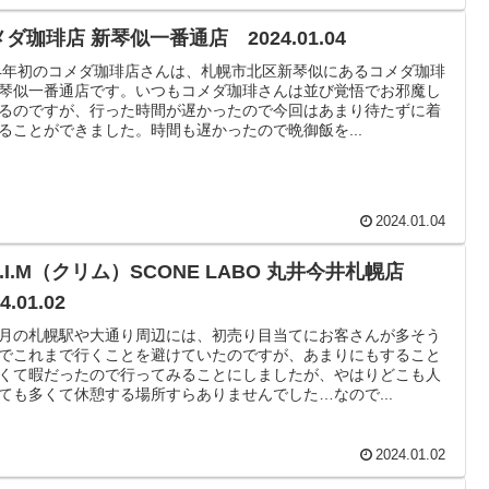
ダ珈琲店 新琴似一番通店 2024.01.04
24年初のコメダ珈琲店さんは、札幌市北区新琴似にあるコメダ珈琲
琴似一番通店です。いつもコメダ珈琲さんは並び覚悟でお邪魔し
るのですが、行った時間が遅かったので今回はあまり待たずに着
ることができました。時間も遅かったので晩御飯を...
2024.01.04
L.I.M（クリム）SCONE LABO 丸井今井札幌店
4.01.02
月の札幌駅や大通り周辺には、初売り目当てにお客さんが多そう
でこれまで行くことを避けていたのですが、あまりにもすること
くて暇だったので行ってみることにしましたが、やはりどこも人
ても多くて休憩する場所すらありませんでした…なので...
2024.01.02