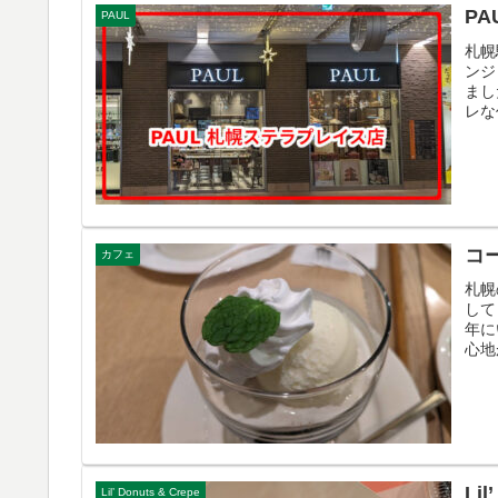
PA
PAUL
札幌
ンジ
まし
レな
コー
カフェ
札幌
して
年に
心地
Lil
Lil’ Donuts & Crepe