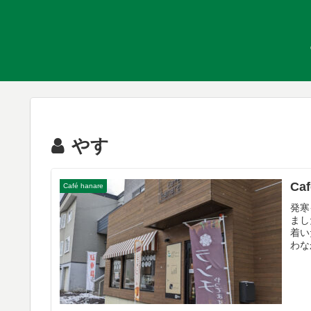
やす
Caf
Café hanare
発寒
まし
着い
わな