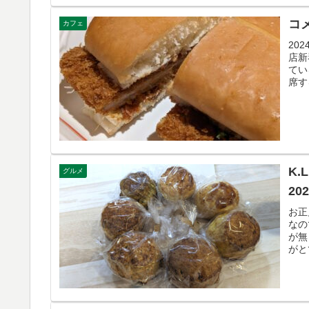
コメ
カフェ
20
店新
てい
席す
K.
グルメ
202
お正
なの
が無
がと