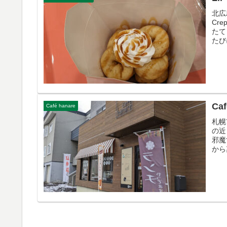
北広
Cr
たて
たび
Caf
Café hanare
札幌
の近
邪魔
から