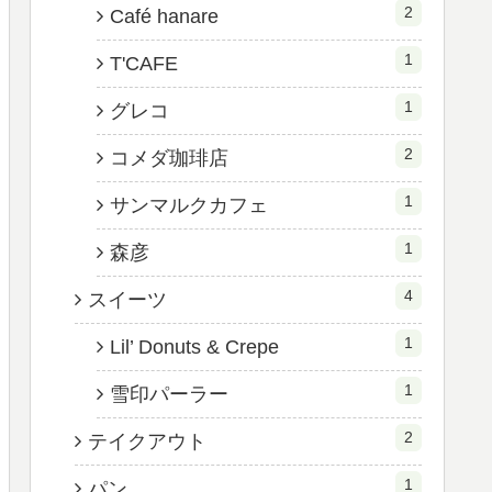
2
Café hanare
1
T'CAFE
1
グレコ
2
コメダ珈琲店
1
サンマルクカフェ
1
森彦
4
スイーツ
1
Lil’ Donuts & Crepe
1
雪印パーラー
2
テイクアウト
1
パン