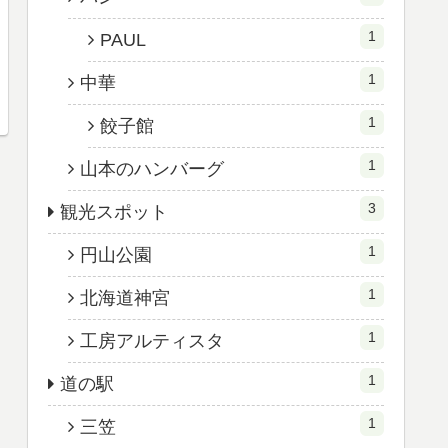
1
PAUL
1
中華
1
餃子館
1
山本のハンバーグ
3
観光スポット
1
円山公園
1
北海道神宮
1
工房アルティスタ
1
道の駅
1
三笠